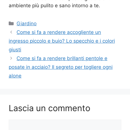
ambiente più pulito e sano intorno a te.
Categorie
Giardino
Come si fa a rendere accogliente un
ingresso piccolo e buio? Lo specchio e i colori
giusti
Come si fa a rendere brillanti pentole e
posate in acciaio? Il segreto per togliere ogni
alone
Lascia un commento
Commento