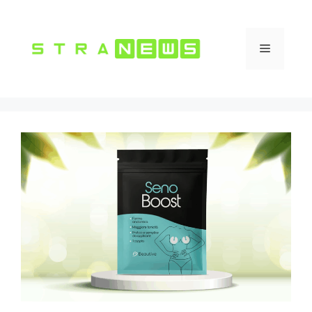
Vai
al
contenuto
Menu